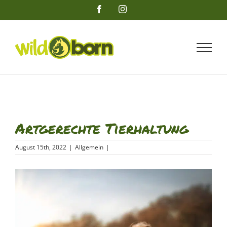
Zum
Facebook
Instagram
Inhalt
springen
Artgerechte Tierhaltung
August 15th, 2022
|
Allgemein
|