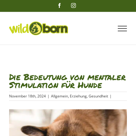
Zum
Facebook
Instagram
Inhalt
springen
Die Bedeutung von mentaler
Stimulation für Hunde
November 18th, 2024
|
Allgemein
,
Erziehung
,
Gesundheit
|