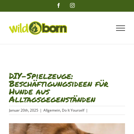
Zum
Facebook
Instagram
Inhalt
springen
DIY-Spielzeuge:
Beschäftigungsideen für
Hunde aus
Alltagsgegenständen
Januar 20th, 2025
|
Allgemein
,
Do It Yourself
|