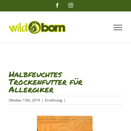
Zum
Facebook
Instagram
Inhalt
springen
Halbfeuchtes
Trockenfutter für
Allergiker
Oktober 13th, 2019
|
Ernährung
|