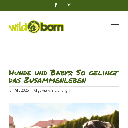
Zum
Facebook
Instagram
Inhalt
springen
Hunde und Babys: So gelingt
das Zusammenleben
Juli 7th, 2025
|
Allgemein
,
Erziehung
|