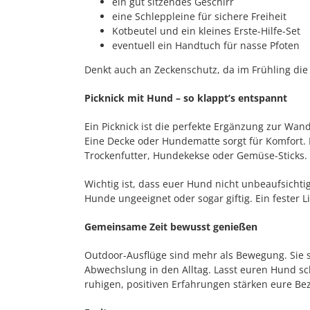
ein gut sitzendes Geschirr
eine Schleppleine für sichere Freiheit
Kotbeutel und ein kleines Erste-Hilfe-Set
eventuell ein Handtuch für nasse Pfoten
Denkt auch an Zeckenschutz, da im Frühling die
Picknick mit Hund – so klappt’s entspannt
Ein Picknick ist die perfekte Ergänzung zur Wan
Eine Decke oder Hundematte sorgt für Komfort. 
Trockenfutter, Hundekekse oder Gemüse-Sticks.
Wichtig ist, dass euer Hund nicht unbeaufsichti
Hunde ungeeignet oder sogar giftig. Ein fester L
Gemeinsame Zeit bewusst genießen
Outdoor-Ausflüge sind mehr als Bewegung. Sie 
Abwechslung in den Alltag. Lasst euren Hund s
ruhigen, positiven Erfahrungen stärken eure Be