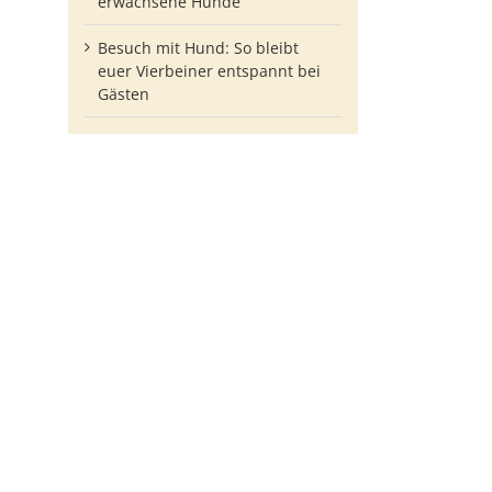
erwachsene Hunde
Besuch mit Hund: So bleibt
euer Vierbeiner entspannt bei
Gästen