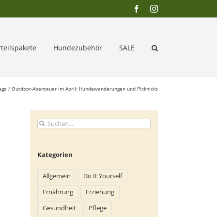
Facebook
Instagram
rteilspakete
Hundezubehör
SALE
egs
Outdoor-Abenteuer im April: Hundewanderungen und Picknicks
Suche
nach:
Kategorien
Allgemein
Do It Yourself
Ernährung
Erziehung
Gesundheit
Pflege