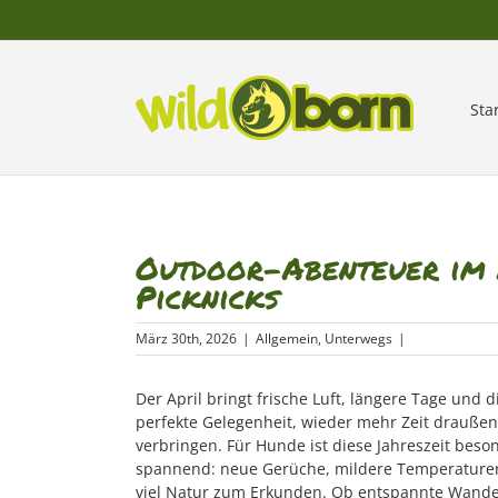
Zum
Inhalt
springen
Sta
Outdoor-Abenteuer im 
Picknicks
März 30th, 2026
|
Allgemein
,
Unterwegs
|
Der April bringt frische Luft, längere Tage und d
perfekte Gelegenheit, wieder mehr Zeit draußen
verbringen. Für Hunde ist diese Jahreszeit beso
spannend: neue Gerüche, mildere Temperature
viel Natur zum Erkunden. Ob entspannte Wand