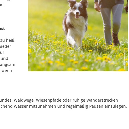
r-
ist
zu heiß
wieder
Für
g und
, langsam
s wenn
 Hundes. Waldwege, Wiesenpfade oder ruhige Wanderstrecken
reichend Wasser mitzunehmen und regelmäßig Pausen einzulegen.