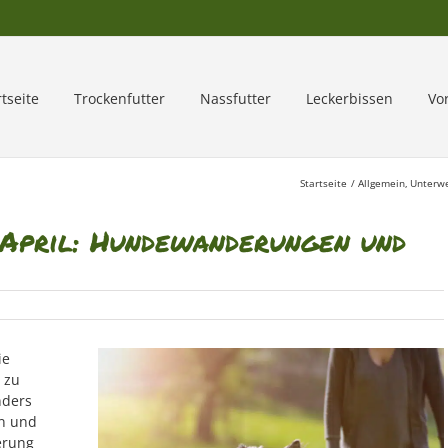
rtseite
Trockenfutter
Nassfutter
Leckerbissen
Vo
Startseite
Allgemein
Unterw
April: Hundewanderungen und
ie
 zu
nders
n und
erung