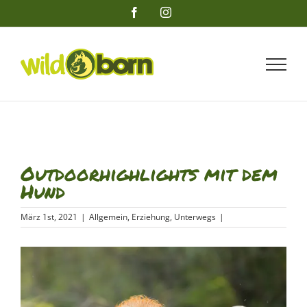
Zum
Facebook
Instagram
Inhalt
springen
Outdoorhighlights mit dem
Hund
März 1st, 2021
|
Allgemein
,
Erziehung
,
Unterwegs
|