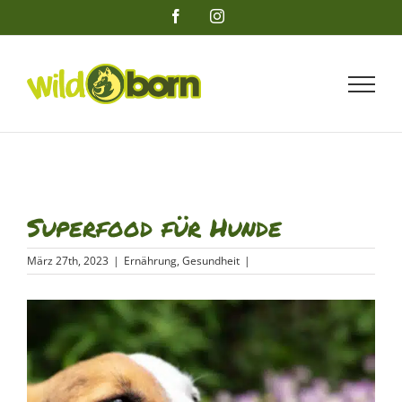
Zum
Facebook
Instagram
Inhalt
springen
Superfood für Hunde
März 27th, 2023
|
Ernährung
,
Gesundheit
|