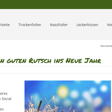
rtseite
Trockenfutter
Nassfutter
Leckerbissen
Vo
Startseit
n guten Rutsch ins Neue Jahr
teres
 Social
en