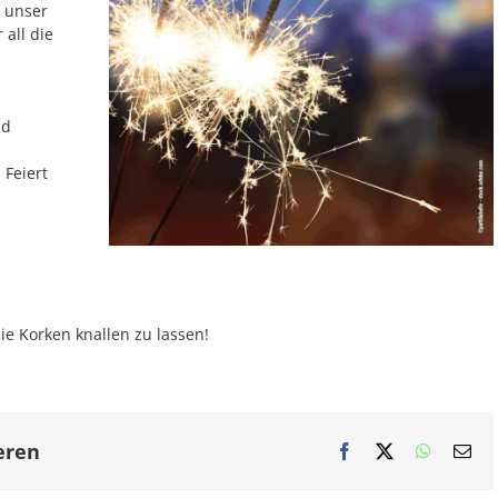
n unser
all die
nd
 Feiert
ie Korken knallen zu lassen!
eren
Facebook
X
WhatsAp
E-
Mai