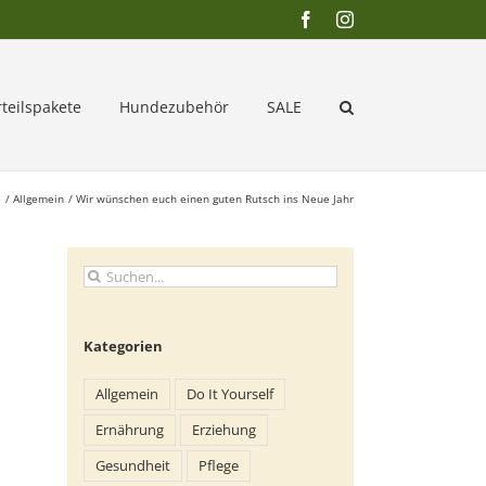
Facebook
Instagram
rteilspakete
Hundezubehör
SALE
e
Allgemein
Wir wünschen euch einen guten Rutsch ins Neue Jahr
Suche
nach:
Kategorien
Allgemein
Do It Yourself
Ernährung
Erziehung
Gesundheit
Pflege