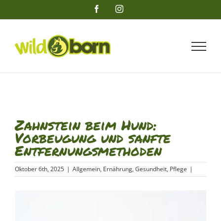
Zum
Facebook
Instagram
Inhalt
springen
Zahnstein beim Hund:
Vorbeugung und sanfte
Entfernungsmethoden
Oktober 6th, 2025
|
Allgemein
,
Ernährung
,
Gesundheit
,
Pflege
|