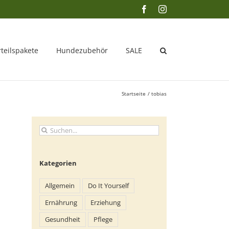
Facebook
Instagram
rteilspakete
Hundezubehör
SALE
Startseite
tobias
Suche
nach:
Kategorien
Allgemein
Do It Yourself
Ernährung
Erziehung
Gesundheit
Pflege