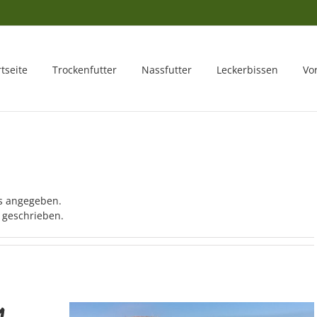
rtseite
Trockenfutter
Nassfutter
Leckerbissen
Vo
ls angegeben.
e geschrieben.
m