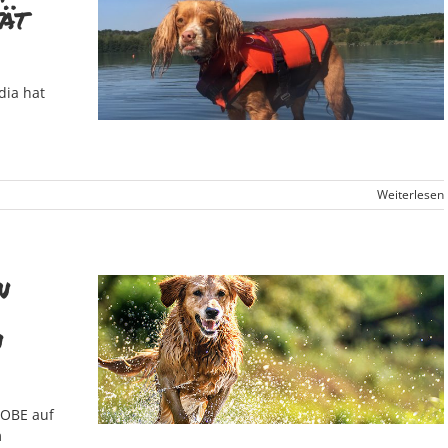
ät
dia hat
Weiterlesen
n
n
ROBE auf
m