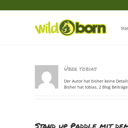
Zum
Inhalt
springen
Sta
Über tobias
Der Autor hat bisher keine Detai
Bisher hat tobias, 2 Blog Beiträg
Stand up Paddle mit de