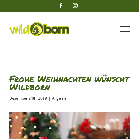
Zum
Facebook
Instagram
Inhalt
springen
Frohe Weihnachten wünscht
Wildborn
Dezember 24th, 2019
|
Allgemein
|