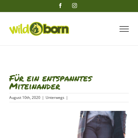
Zum
Facebook
Instagram
Inhalt
springen
Für ein entspanntes
Miteinander
August 10th, 2020
|
Unterwegs
|