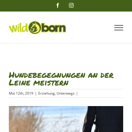
Zum
Facebook
Instagram
Inhalt
springen
Hundebegegnungen an der
Leine meistern
Mai 12th, 2019
|
Erziehung
,
Unterwegs
|