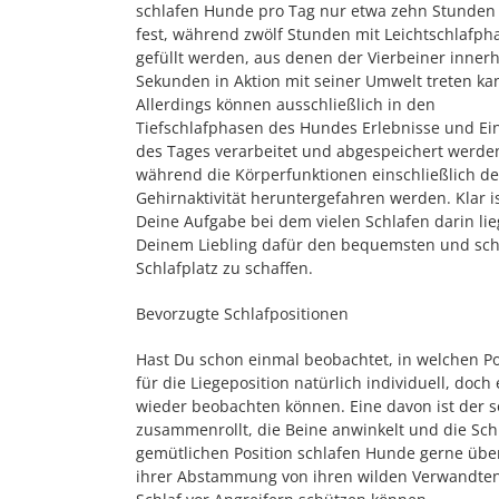
schlafen Hunde pro Tag nur etwa zehn Stunden 
fest, während zwölf Stunden mit Leichtschlafph
gefüllt werden, aus denen der Vierbeiner inner
Sekunden in Aktion mit seiner Umwelt treten ka
Allerdings können ausschließlich in den
Tiefschlafphasen des Hundes Erlebnisse und Ei
des Tages verarbeitet und abgespeichert werde
während die Körperfunktionen einschließlich de
Gehirnaktivität heruntergefahren werden. Klar is
Deine Aufgabe bei dem vielen Schlafen darin lie
Deinem Liebling dafür den bequemsten und sc
Schlafplatz zu schaffen.
Bevorzugte Schlafpositionen
Hast Du schon einmal beobachtet, in welchen Posi
für die Liegeposition natürlich individuell, do
wieder beobachten können. Eine davon ist der s
zusammenrollt, die Beine anwinkelt und die Sch
gemütlichen Position schlafen Hunde gerne über 
ihrer Abstammung von ihren wilden Verwandten