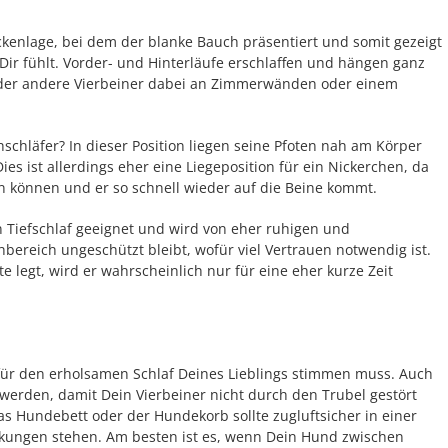
ckenlage, bei dem der blanke Bauch präsentiert und somit gezeigt
 Dir fühlt. Vorder- und Hinterläufe erschlaffen und hängen ganz
e oder andere Vierbeiner dabei an Zimmerwänden oder einem
chschläfer? In dieser Position liegen seine Pfoten nah am Körper
es ist allerdings eher eine Liegeposition für ein Nickerchen, da
en können und er so schnell wieder auf die Beine kommt.
en Tiefschlaf geeignet und wird von eher ruhigen und
bereich ungeschützt bleibt, wofür viel Vertrauen notwendig ist.
e legt, wird er wahrscheinlich nur für eine eher kurze Zeit
as für den erholsamen Schlaf Deines Lieblings stimmen muss. Auch
werden, damit Dein Vierbeiner nicht durch den Trubel gestört
s Hundebett oder der Hundekorb sollte zugluftsicher in einer
kungen stehen. Am besten ist es, wenn Dein Hund zwischen