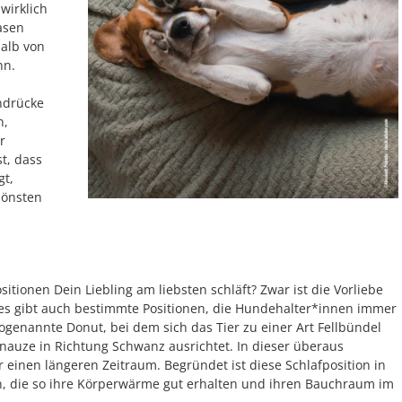
wirklich
asen
halb von
nn.
ndrücke
n,
r
t, dass
gt,
hönsten
tionen Dein Liebling am liebsten schläft? Zwar ist die Vorliebe
ch es gibt auch bestimmte Positionen, die Hundehalter*innen immer
ogenannte Donut, bei dem sich das Tier zu einer Art Fellbündel
nauze in Richtung Schwanz ausrichtet. In dieser überaus
einen längeren Zeitraum. Begründet ist diese Schlafposition in
, die so ihre Körperwärme gut erhalten und ihren Bauchraum im