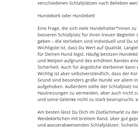
verschiedenen Schlafplätzen nach Belieben wec
Hundekorb oder Hundebett
Eine Frage, die sich viele Hundehalter*innen zu
besseren Schlafplatz für ihren treuen Begleiter 
geben – die Vorlieben sind individuell und Du s
Wichtigste ist, dass Du Wert auf Qualität, Lang
für Deinen Hund legst. Häufig besitzen Hundek
und Welpen aufgrund des erhöhten Randes eine
Sicherheit. Auch für ängstliche Vierbeiner kan
Wichtig ist aber selbstverständlich, dass der K
Grund sind besonders große Hunde vor allem i
aufgehoben. Außerdem sollte der Schlafplatz n
Hautreizungen zu vermeiden, aber auch nicht z
und seine Gelenke nicht zu stark beansprucht, w
Am besten lässt Du Dich im Zoofachmarkt zu de
Weidekörbchen mit breitem Rand, über gut gepol
und wasserabweisenden Schlafplätzen. Sicherlich