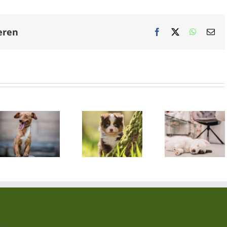
eren
Facebook
X
WhatsAp
E-
Mai