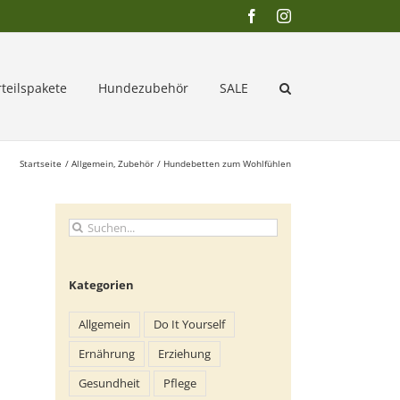
Facebook
Instagram
rteilspakete
Hundezubehör
SALE
Startseite
Allgemein
Zubehör
Hundebetten zum Wohlfühlen
Suche
nach:
Kategorien
Allgemein
Do It Yourself
Ernährung
Erziehung
Gesundheit
Pflege