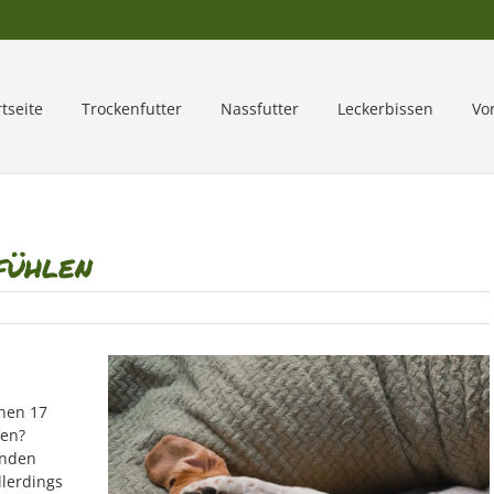
rtseite
Trockenfutter
Nassfutter
Leckerbissen
Vo
fühlen
hen 17
fen?
unden
llerdings