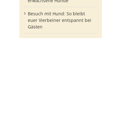
erwachsene Hunde
Besuch mit Hund: So bleibt
euer Vierbeiner entspannt bei
Gästen