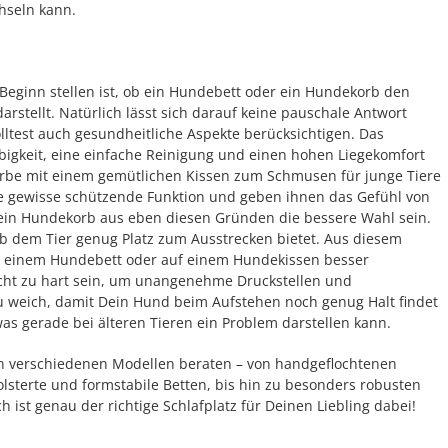
hseln kann.
 Beginn stellen ist, ob ein Hundebett oder ein Hundekorb den
darstellt. Natürlich lässt sich darauf keine pauschale Antwort
olltest auch gesundheitliche Aspekte berücksichtigen. Das
lebigkeit, eine einfache Reinigung und einen hohen Liegekomfort
örbe mit einem gemütlichen Kissen zum Schmusen für junge Tiere
 gewisse schützende Funktion und geben ihnen das Gefühl von
n ein Hundekorb aus eben diesen Gründen die bessere Wahl sein.
orb dem Tier genug Platz zum Ausstrecken bietet. Aus diesem
n einem Hundebett oder auf einem Hundekissen besser
icht zu hart sein, um unangenehme Druckstellen und
u weich, damit Dein Hund beim Aufstehen noch genug Halt findet
as gerade bei älteren Tieren ein Problem darstellen kann.
n verschiedenen Modellen beraten – von handgeflochtenen
sterte und formstabile Betten, bis hin zu besonders robusten
 ist genau der richtige Schlafplatz für Deinen Liebling dabei!