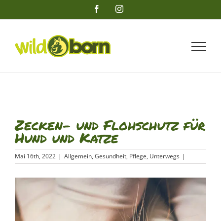
Zum
Facebook
Instagram
Inhalt
springen
Zecken- und Flohschutz für
Hund und Katze
Mai 16th, 2022
|
Allgemein
,
Gesundheit
,
Pflege
,
Unterwegs
|